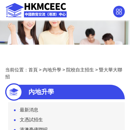
当前位置：
首頁
>
內地升學
>
院校自主招生
>
暨大華大聯
招
內地升學
最新消息
文憑試招生
港澳臺僑聯招