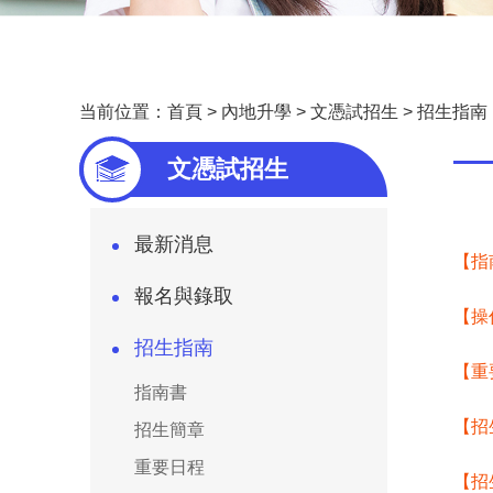
当前位置：
首頁
>
內地升學
>
文憑試招生
>
招生指南
—
文憑試招生
最新消息
【指
報名與錄取
【操
招生指南
【重
指南書
【招
招生簡章
重要日程
【招