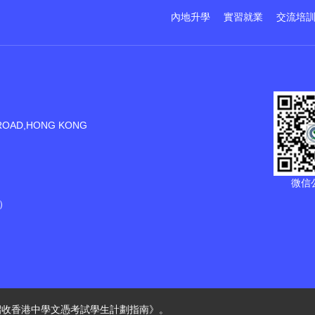
內地升學
實習就業
交流培
ROAD,HONG KONG
微信
）
招收香港中學文憑考試學生計劃指南》。