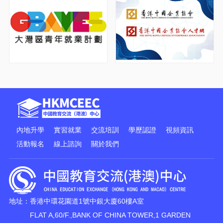
內地升學
實習就業
交流培訓
學歷認證
視頻資訊
活動報名
線上諮詢
關於我們
地址：香港中環花園道1號中銀大廈60樓A室
FLAT A,60/F.,BANK OF CHINA TOWER,1 GARDEN