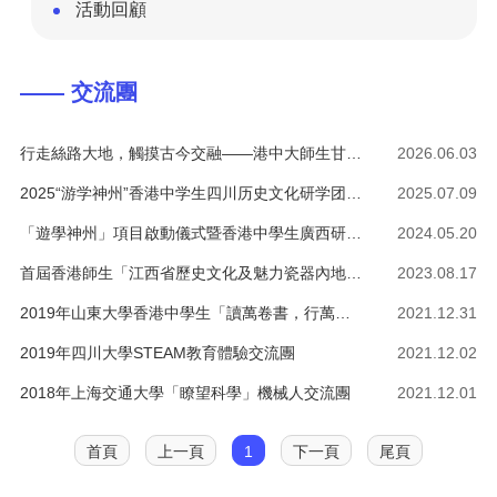
活動回顧
—— 交流團
行走絲路大地，觸摸古今交融——港中大師生甘肅研學交流活動圓滿收官
2026.06.03
2025“游学神州”香港中学生四川历史文化研学团成功举办
2025.07.09
「遊學神州」項目啟動儀式暨香港中學生廣西研學交流團歡迎會在南寧成功舉辦
2024.05.20
首屆香港師生「江西省歷史文化及魅力瓷器內地研學團」
2023.08.17
2019年山東大學香港中學生「讀萬卷書，行萬里路」中華傳統文化研習營
2021.12.31
2019年四川大學STEAM教育體驗交流團
2021.12.02
2018年上海交通大學「瞭望科學」機械人交流團
2021.12.01
首頁
上一頁
1
下一頁
尾頁