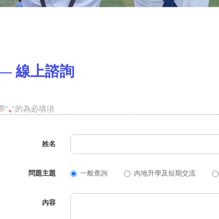
— 線上諮詢
帶"
"的為必填項
*
姓名
問題主題
一般查詢
內地升學及短期交流
內容