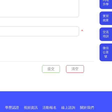
升學
實習
就業
*
交流
培訓
微信
公眾
號
訓
學歷認證
視頻資訊
活動報名
線上諮詢
關於我們