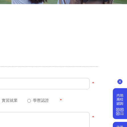
*
實習就業
學歷認證
*
*
內地