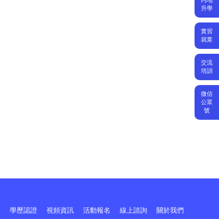
升學
實習
就業
交流
培訓
微信
公眾
號
訓
學歷認證
視頻資訊
活動報名
線上諮詢
關於我們