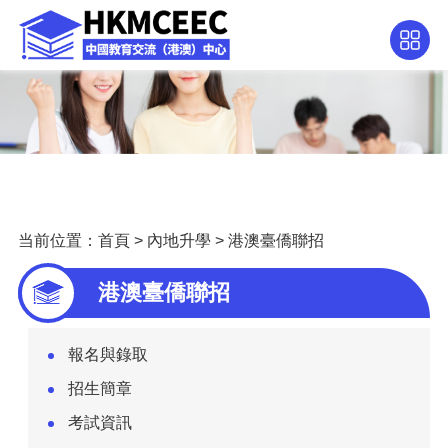
当前位置：
首頁
>
內地升學
>
港澳臺僑聯招
港澳臺僑聯招
報名與錄取
招生簡章
考試資訊