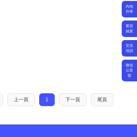
內地
升學
實習
就業
交流
培訓
微信
公眾
號
上一頁
1
下一頁
尾頁