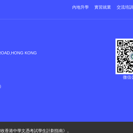
內地升學
實習就業
交流培
ROAD,HONG KONG
微信
）
招收香港中學文憑考試學生計劃指南》。