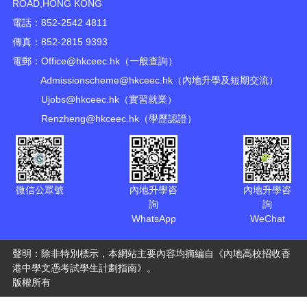
ROAD,HONG KONG
電話：852-2542 4811
傳真：852-2815 9393
電郵：
Office@hkceec.hk
（一般查詢）
Admissionscheme@hkceec.hk
（內地升學及短期交流）
Ujobs@hkceec.hk
（實習就業）
Renzheng@hkceec.hk
（學歷認證）
微信公眾號
內地升學咨
內地升學咨
詢
詢
WhatsApp
WeChat
聲明：除非特別標示，本網站主要內容均摘編自《內地高校招收香
港中學文憑考試學生計劃指南》。
版權所有