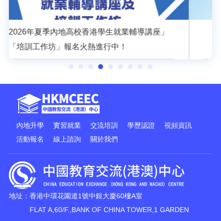
香港特区政府驻成都办招聘启事
內地升學
實習就業
交流培訓
學歷認證
視頻資訊
活動報名
線上諮詢
關於我們
地址：香港中環花園道1號中銀大廈60樓A室
FLAT A,60/F.,BANK OF CHINA TOWER,1 GARDEN