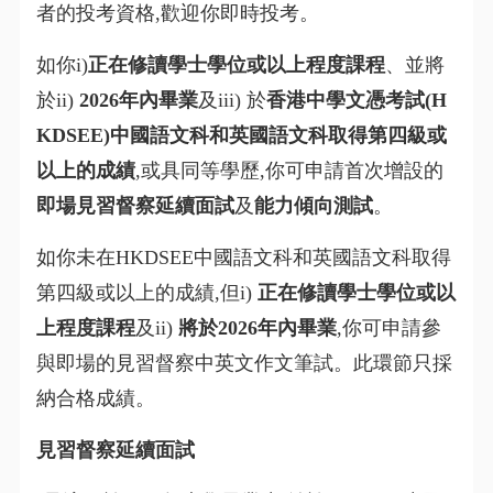
者的投考資格,歡迎你即時投考。
如你i)
正在修讀學士學位或以上程度課程
、並將
於ii)
2026年內畢業
及iii) 於
香港中學文憑考試(H
KDSEE)中國語文科和英國語文科取得第四級或
以上的成績
,或具同等學歷,你可申請首次增設的
即場見習督察延續面試
及
能力傾向測試
。
如你未在HKDSEE中國語文科和英國語文科取得
第四級或以上的成績,但i)
正在修讀學士學位或以
上程度課程
及ii)
將於2026年內畢業
,你可申請參
與即場的見習督察中英文作文筆試。此環節只採
納合格成績。
見習督察延續面試