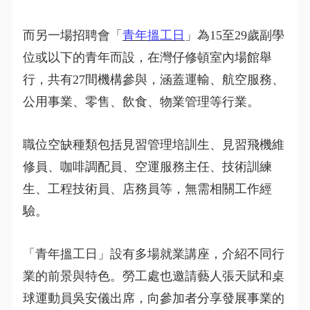
而另一場招聘會「
青年搵工日
」為15至29歲副學
位或以下的青年而設，在灣仔修頓室內場館舉
行，共有27間機構參與，涵蓋運輸、航空服務、
公用事業、零售、飲食、物業管理等行業。
職位空缺種類包括見習管理培訓生、見習飛機維
修員、咖啡調配員、空運服務主任、技術訓練
生、工程技術員、店務員等，無需相關工作經
驗。
「青年搵工日」設有多場就業講座，介紹不同行
業的前景與特色。勞工處也邀請藝人張天賦和桌
球運動員吳安儀出席，向參加者分享發展事業的