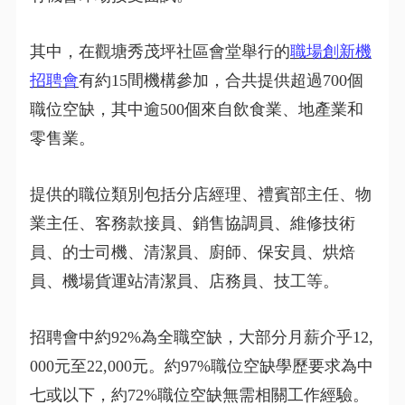
其中，在觀塘秀茂坪社區會堂舉行的
職場創新機
招聘會
有約15間機構參加，合共提供超過700個
職位空缺，其中逾500個來自飲食業、地產業和
零售業。
提供的職位類別包括分店經理、禮賓部主任、物
業主任、客務款接員、銷售協調員、維修技術
員、的士司機、清潔員、廚師、保安員、烘焙
員、機場貨運站清潔員、店務員、技工等。
招聘會中約92%為全職空缺，大部分月薪介乎12,
000元至22,000元。約97%職位空缺學歷要求為中
七或以下，約72%職位空缺無需相關工作經驗。