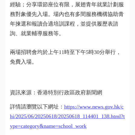
經驗；分享環節座位有限，展翅青年就業計劃服
務對象優先入場。場內也有多間服務機構協助青
年揀選和報讀合適培訓課程，並提供履歷表諮
詢、就業輔導服務等。
兩場招聘會均於上午11時至下午5時30分舉行，
免費入場。
資訊來源：香港特別行政區政府新聞網
詳情請瀏覽以下網址：
https://www.news.gov.hk/c
hi/2025/06/20250618/20250618_114401_138.html?t
ype=category&name=school_work