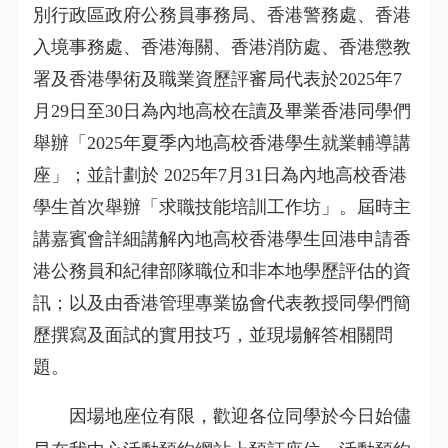
別行政區政府公務員事務局
、
香港警務處
、
香港
入境事務處
、
香港海關
、
香港消防處
、
香港懲教
署
及
香港學術及職業資歷評審局
代表於
2025年7
月29日至30日為內地高校在讀及畢業香港同學們
舉辦「2025年夏季內地高校香港學生就業輔導講
座」
；並計劃於
2025年7月31日為內地高校香港
學生首次舉辦「求職技能培訓工作坊」
。屆時主
講嘉賓會詳細講解內地高校香港學生回港申請香
港公務員和紀律部隊職位和非本地學歷評估的資
訊；以及由
香港管理專業協會
代表教授同學們簡
歷撰寫及面試的實用技巧，並現場解答相關問
題。
因場地座位有限，歡迎各位同學於今日始儘