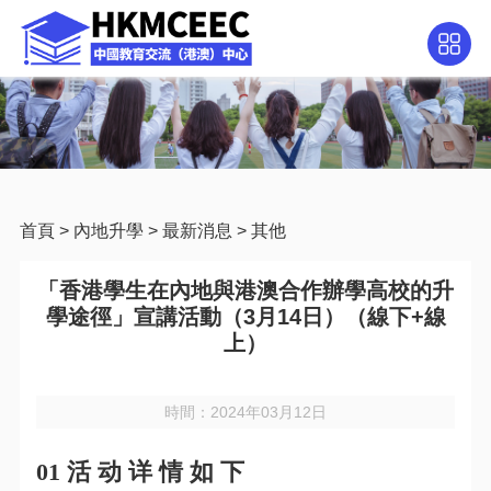
首頁
>
內地升學
>
最新消息
>
其他
「香港學生在內地與港澳合作辦學高校的升
學途徑」宣講活動（3月14日）（線下+線
上）
時間：2024年03月12日
01 活 动 详 情 如 下