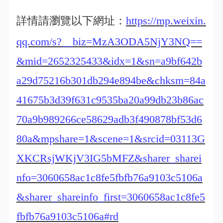
詳情請瀏覽以下網址：
https://mp.weixin.
qq.com/s?__biz=MzA3ODA5NjY3NQ==
&mid=2652325433&idx=1&sn=a9bf642b
a29d75216b301db294e894be&chksm=84a
41675b3d39f631c9535ba20a99db23b86ac
70a9b989266ce58629adb3f490878bf53d6
80a&mpshare=1&scene=1&srcid=03113G
XKCRsjWKjV3IG5bMFZ&sharer_sharei
nfo=3060658ac1c8fe5fbfb76a9103c5106a
&sharer_shareinfo_first=3060658ac1c8fe5
fbfb76a9103c5106a#rd