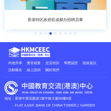
香港特区政府驻成都办招聘启事
內地升學
實習就業
交流培訓
學歷認證
視頻資訊
活動報名
線上諮詢
關於我們
地址：香港中環花園道1號中銀大廈60樓A室
FLAT A,60/F.,BANK OF CHINA TOWER,1 GARDEN