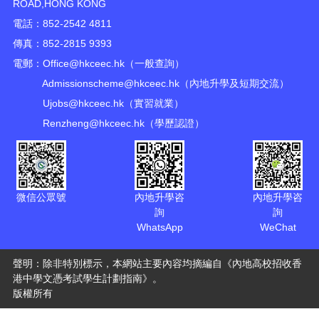
ROAD,HONG KONG
電話：852-2542 4811
傳真：852-2815 9393
電郵：
Office@hkceec.hk
（一般查詢）
Admissionscheme@hkceec.hk
（內地升學及短期交流）
Ujobs@hkceec.hk
（實習就業）
Renzheng@hkceec.hk
（學歷認證）
微信公眾號
內地升學咨
內地升學咨
詢
詢
WhatsApp
WeChat
聲明：除非特別標示，本網站主要內容均摘編自《內地高校招收香
港中學文憑考試學生計劃指南》。
版權所有